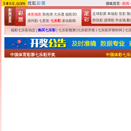
搜狐首页
-
新闻
-
足球彩票
单场彩
竞彩
预
体彩福彩
双色球
大乐透
福彩3D
胜负彩
进球彩
半全场
数
排列彩
七星彩
七乐彩
滚动新闻
福彩七乐彩动态
|
购买七乐彩
|
七乐彩预测
|
七乐彩开奖
|
七乐彩开奖时间
|
七
中国体育彩票七乐彩开奖
中国体彩七乐