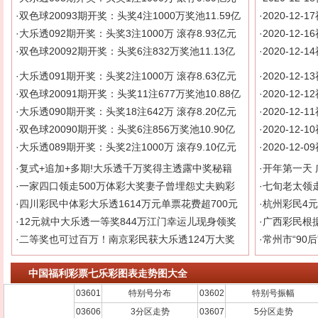
·
双色球20093期开奖：头奖4注1000万奖池11.59亿
·
2020-12
·
大乐透092期开奖：头奖3注1000万 滚存8.93亿元
·
2020-12
·
双色球20092期开奖：头奖6注832万奖池11.13亿
·
2020-12
·
大乐透091期开奖：头奖2注1000万 滚存8.63亿元
·
2020-12
·
双色球20091期开奖：头奖11注677万奖池10.88亿
·
2020-12
·
大乐透090期开奖：头奖18注642万 滚存8.20亿元
·
2020-12
·
双色球20090期开奖：头奖6注856万奖池10.90亿
·
2020-12
·
大乐透089期开奖：头奖2注1000万 滚存9.10亿元
·
2020-12
·
复式+追加+多期!大乐透千万奖得主透露中奖秘籍
·
开年第一天 
·
一家四口领走500万体彩大奖妻子曾埋怨丈夫购彩
·
七旬老太领
·
四川彩民中体彩大乐透1614万元单票花费超700元
·
杭州彩民4元
·
12元就中大乐透一等奖844万江门幸运儿现身领奖
·
广西彩民根
·
二等奖也可过百万！南京彩民获大乐透124万大奖
·
常州市“90
中国福利彩票七乐彩图表走势图大全
03601
特别号分布
03602
特别号振幅
03606
3分区走势
03607
5分区走势