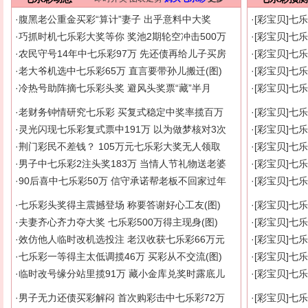
·
腹黑老公重金买彩“算计”妻子 出乎意料中大奖
·
[彩宝贝]七
·
巧抓时机七乐彩大奖等你 奖池2期轮空冲击500万
·
[彩宝贝]七
·
农民守号14年中七乐彩97万 先还债再给儿子买房
·
[彩宝贝]七
·
老大爷机选中七乐彩65万 直言要带孙儿搬迁(图)
·
[彩宝贝]七
·
冷热号助阵摘七乐彩头奖 避风头奖票“藏”半月
·
[彩宝贝]七
·
老财务钟情研究七乐彩 买复式稳定中奖率揽百万
·
[彩宝贝]七
·
灵光闪现七乐彩复式票中191万 以为做梦核对3次
·
[彩宝贝]七
·
荆门彩民不差钱？ 105万元七乐彩大奖无人领取
·
[彩宝贝]七
·
男子中七乐彩2注头奖183万 当情人节礼物送老婆
·
[彩宝贝]七
·
90后喜中七乐彩50万 信守承诺帮老板不回家过年
·
[彩宝贝]七
·
七乐彩头奖得主震撼登场 称要答谢好心工友(图)
·
[彩宝贝]七
·
夫妻齐心齐力夺大奖 七乐彩500万得主现身(图)
·
[彩宝贝]七
·
效仿他人临时改机选投注 老汉收获七乐彩66万元
·
[彩宝贝]七
·
七乐彩一等得主太低调揽46万 买彩从不交流(图)
·
[彩宝贝]七
·
临时改号缘分站里揽91万 藏小金库兑奖时露底儿
·
[彩宝贝]七
·
男子无力还债买彩解闷 首次购彩击中七乐彩72万
·
[彩宝贝]七