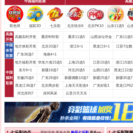
中国福利彩票
高频
双色球
福彩3D
七乐彩
北京快乐8
北京PK10
山东11选5
山
高频
高频实时开奖
重庆时时彩
重庆11选5
山西泳坛夺金
广东11选5
开奖
中国
地方体彩开奖
北京33选7
浙江6+1
黑龙江6+1
江苏7位数
体育
广东36选7
海南4+1
彩票
地方福彩开奖
华东六省15选5
上海15选5
江苏15选5
浙江15选5
东方6+1
新疆18选7
河北20选5
山西21选5
黑龙江22选
中国
福利
安徽25选5
广东26选5
新疆偶数10选7
新疆25选7
新疆35选7
彩票
黑龙江36选7
北京两步彩
上海天天彩选4
广东好彩1
黑龙江P62
河北排列7
深圳风采
云贵川天天乐
七乐彩动态
即时开奖
图表走势
购买七乐彩
更多>>
七乐彩预测