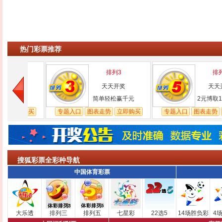
热门彩票推荐
排列3
排列5
奖
天天开奖
天天开奖
%
简单轻松赢千元
2元博取10万大
即购买
专题入口
图表走势
立即购买
专题入口
图表走势
立即
搜狐彩票全彩种导航
中国体育彩票
大乐透
排列三
排列五
七星彩
22选5
14场胜负彩
4