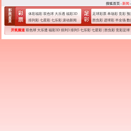
搜狐首页
-
新闻
-
体彩福彩
双色球
大乐透
福彩3D
足球彩票
单场彩
竞彩
预
排列彩
七星彩
七乐彩
滚动新闻
胜负彩
进球彩
半全场
数
开奖频道
双色球
大乐透
福彩3D
排列3
排列5
七乐彩
七星彩
|
胜负彩
竞彩足球