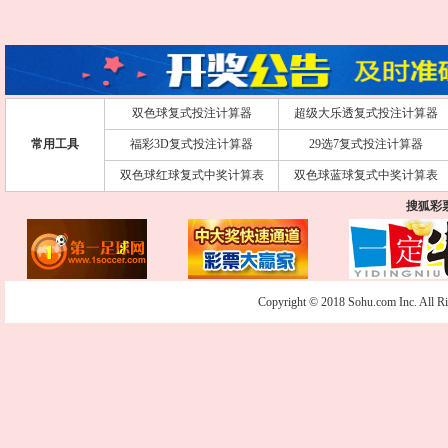
双色球复式投注计算器
超级大乐透复式投注计算器
常用工具
福彩3D复式投注计算器
29选7复式投注计算器
双色球红球复式中奖计算表
双色球蓝球复式中奖计算表
搜狐彩
Copyright © 2018 Sohu.com Inc. Al