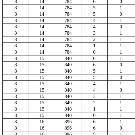
8
14
784
6
0
8
14
784
5
1
8
14
784
5
0
8
14
784
4
1
8
14
784
4
0
8
14
784
3
1
8
14
784
2
1
8
14
784
1
1
8
14
784
0
1
8
15
840
6
1
8
15
840
6
0
8
15
840
5
1
8
15
840
5
0
8
15
840
4
1
8
15
840
4
0
8
15
840
3
1
8
15
840
2
1
8
15
840
1
1
8
15
840
0
1
8
16
896
6
1
8
16
896
6
0
8
16
896
5
1