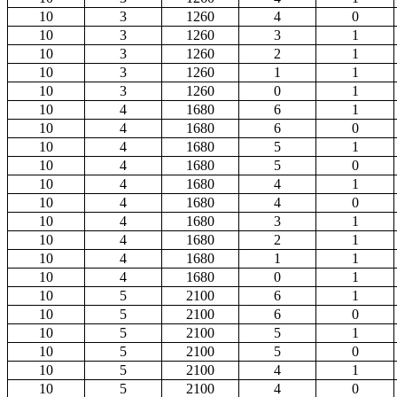
10
3
1260
4
0
10
3
1260
3
1
10
3
1260
2
1
10
3
1260
1
1
10
3
1260
0
1
10
4
1680
6
1
10
4
1680
6
0
10
4
1680
5
1
10
4
1680
5
0
10
4
1680
4
1
10
4
1680
4
0
10
4
1680
3
1
10
4
1680
2
1
10
4
1680
1
1
10
4
1680
0
1
10
5
2100
6
1
10
5
2100
6
0
10
5
2100
5
1
10
5
2100
5
0
10
5
2100
4
1
10
5
2100
4
0