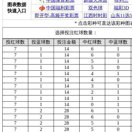
中国体育彩票
超级大乐透
排列三
图表数据
中国福利彩票
双色球
福彩3D
快速入口
即开型-高频开奖彩票
江西时时彩
山东11选5
* 点击彩种可直达该彩种图
选择投注红球数量：
投红球数
投蓝球数
投注金额
中红球数
中蓝球数
7
1
14
6
1
7
1
14
6
0
7
1
14
5
1
7
1
14
5
0
7
1
14
4
1
7
1
14
4
0
7
1
14
3
1
7
1
14
2
1
7
1
14
1
1
7
1
14
0
1
7
2
28
6
1
7
2
28
6
0
7
2
28
5
1
7
2
28
5
0