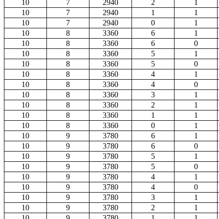
10
7
2940
2
1
10
7
2940
1
1
10
7
2940
0
1
10
8
3360
6
1
10
8
3360
6
0
10
8
3360
5
1
10
8
3360
5
0
10
8
3360
4
1
10
8
3360
4
0
10
8
3360
3
1
10
8
3360
2
1
10
8
3360
1
1
10
8
3360
0
1
10
9
3780
6
1
10
9
3780
6
0
10
9
3780
5
1
10
9
3780
5
0
10
9
3780
4
1
10
9
3780
4
0
10
9
3780
3
1
10
9
3780
2
1
10
9
3780
1
1