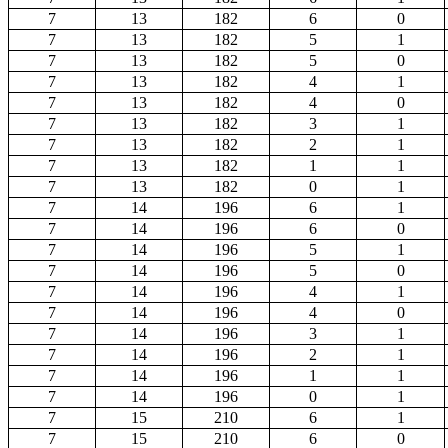
7
13
182
6
0
7
13
182
5
1
7
13
182
5
0
7
13
182
4
1
7
13
182
4
0
7
13
182
3
1
7
13
182
2
1
7
13
182
1
1
7
13
182
0
1
7
14
196
6
1
7
14
196
6
0
7
14
196
5
1
7
14
196
5
0
7
14
196
4
1
7
14
196
4
0
7
14
196
3
1
7
14
196
2
1
7
14
196
1
1
7
14
196
0
1
7
15
210
6
1
7
15
210
6
0