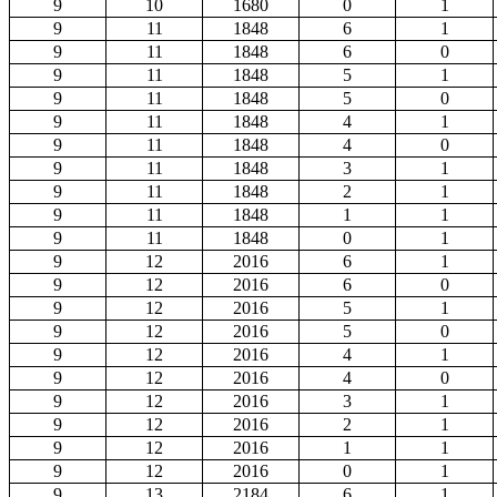
9
10
1680
0
1
9
11
1848
6
1
9
11
1848
6
0
9
11
1848
5
1
9
11
1848
5
0
9
11
1848
4
1
9
11
1848
4
0
9
11
1848
3
1
9
11
1848
2
1
9
11
1848
1
1
9
11
1848
0
1
9
12
2016
6
1
9
12
2016
6
0
9
12
2016
5
1
9
12
2016
5
0
9
12
2016
4
1
9
12
2016
4
0
9
12
2016
3
1
9
12
2016
2
1
9
12
2016
1
1
9
12
2016
0
1
9
13
2184
6
1