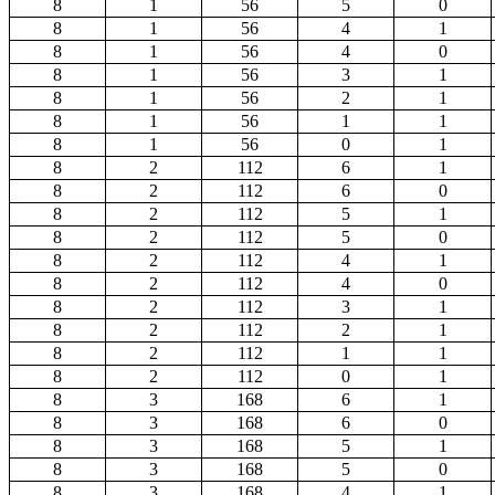
8
1
56
5
0
8
1
56
4
1
8
1
56
4
0
8
1
56
3
1
8
1
56
2
1
8
1
56
1
1
8
1
56
0
1
8
2
112
6
1
8
2
112
6
0
8
2
112
5
1
8
2
112
5
0
8
2
112
4
1
8
2
112
4
0
8
2
112
3
1
8
2
112
2
1
8
2
112
1
1
8
2
112
0
1
8
3
168
6
1
8
3
168
6
0
8
3
168
5
1
8
3
168
5
0
8
3
168
4
1