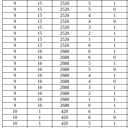
9
15
2520
5
1
9
15
2520
5
0
9
15
2520
4
1
9
15
2520
4
0
9
15
2520
3
1
9
15
2520
2
1
9
15
2520
1
1
9
15
2520
0
1
9
16
2688
6
1
9
16
2688
6
0
9
16
2688
5
1
9
16
2688
5
0
9
16
2688
4
1
9
16
2688
4
0
9
16
2688
3
1
9
16
2688
2
1
9
16
2688
1
1
9
16
2688
0
1
10
1
420
6
1
10
1
420
6
0
10
1
420
5
1