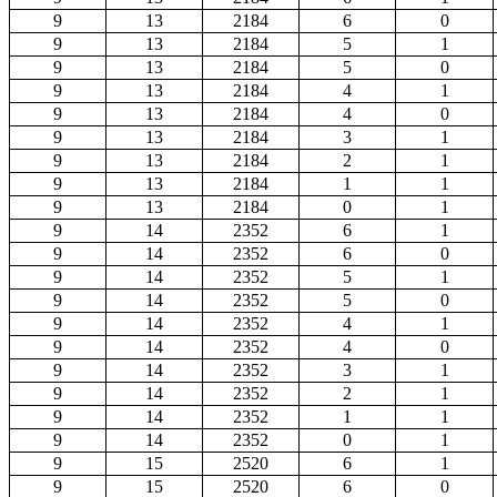
9
13
2184
6
0
9
13
2184
5
1
9
13
2184
5
0
9
13
2184
4
1
9
13
2184
4
0
9
13
2184
3
1
9
13
2184
2
1
9
13
2184
1
1
9
13
2184
0
1
9
14
2352
6
1
9
14
2352
6
0
9
14
2352
5
1
9
14
2352
5
0
9
14
2352
4
1
9
14
2352
4
0
9
14
2352
3
1
9
14
2352
2
1
9
14
2352
1
1
9
14
2352
0
1
9
15
2520
6
1
9
15
2520
6
0