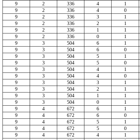
9
2
336
4
1
9
2
336
4
0
9
2
336
3
1
9
2
336
2
1
9
2
336
1
1
9
2
336
0
1
9
3
504
6
1
9
3
504
6
0
9
3
504
5
1
9
3
504
5
0
9
3
504
4
1
9
3
504
4
0
9
3
504
3
1
9
3
504
2
1
9
3
504
1
1
9
3
504
0
1
9
4
672
6
1
9
4
672
6
0
9
4
672
5
1
9
4
672
5
0
9
4
672
4
1