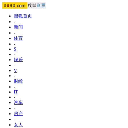
搜狐首页
-
新闻
-
体育
-
S
-
娱乐
-
V
-
财经
-
IT
-
汽车
-
房产
-
女人