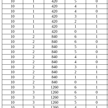
10
1
420
5
0
10
1
420
4
1
10
1
420
4
0
10
1
420
3
1
10
1
420
2
1
10
1
420
1
1
10
1
420
0
1
10
2
840
6
1
10
2
840
6
0
10
2
840
5
1
10
2
840
5
0
10
2
840
4
1
10
2
840
4
0
10
2
840
3
1
10
2
840
2
1
10
2
840
1
1
10
2
840
0
1
10
3
1260
6
1
10
3
1260
6
0
10
3
1260
5
1
10
3
1260
5
0
10
3
1260
4
1