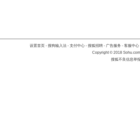
设置首页
-
搜狗输入法
-
支付中心
-
搜狐招聘
-
广告服务
-
客服中心
Copyright
©
2018 Sohu.com 
搜狐不良信息举