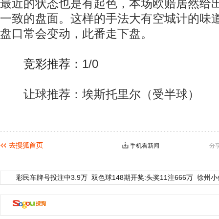
最近的状态也是有起色，本场欧赔居然给
一致的盘面。这样的手法大有空城计的味
盘口常会变动，此番走下盘。
竞彩推荐
：1/0
让球推荐：埃斯托里尔（受半球）
手机看新闻
分
彩民车牌号投注中3.9万
双色球148期开奖:头奖11注666万
徐州小