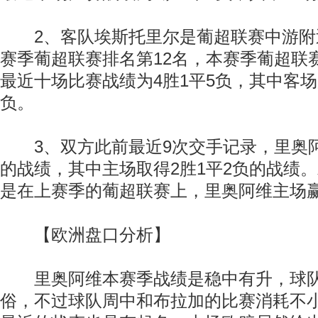
2、客队埃斯托里尔是葡超联赛中游附
赛季葡超联赛排名第12名，本赛季葡超联
最近十场比赛战绩为4胜1平5负，其中客场
负。
3、双方此前最近9次交手记录，里奥阿
的战绩，其中主场取得2胜1平2负的战绩
是在上赛季的葡超联赛上，里奥阿维主场
【欧洲盘口分析】
里奥阿维本赛季战绩是稳中有升，球队
俗，不过球队周中和布拉加的比赛消耗不