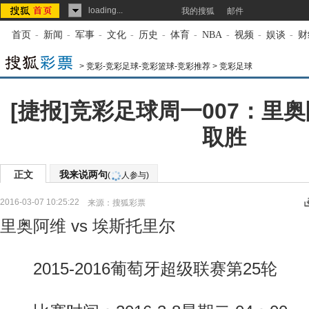
loading...
我的搜狐
邮件
首页
-
新闻
-
军事
-
文化
-
历史
-
体育
-
NBA
-
视频
-
娱谈
-
财
>
竞彩-竞彩足球-竞彩篮球-竞彩推荐
>
竞彩足球
[捷报]竞彩足球周一007：里
取胜
正文
我来说两句
(
人参与)
2016-03-07 10:25:22
来源：
搜狐彩票
里奥阿维 vs 埃斯托里尔
2015-2016葡萄牙超级联赛第25轮