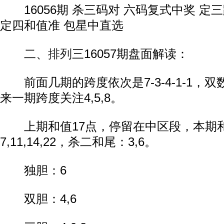
16056期 杀三码对 六码复式中奖 定
定四和值准 包星中直选
二、
排列
三16057期盘面解读：
前面几期的跨度依次是7-3-4-1-1，
来一期跨度关注4,5,8。
上期和值17点，停留在中区段，本期
7,11,14,22，杀二和尾：3,6。
独胆：6
双胆：4,6
动物系恋人啊 | 钟欣潼体验爱情哲学
南方