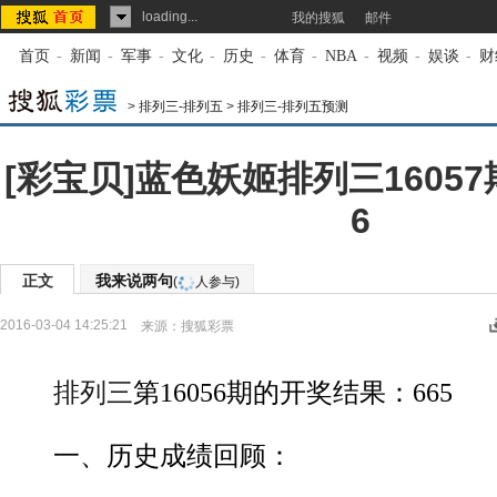
loading...
我的搜狐
邮件
首页
-
新闻
-
军事
-
文化
-
历史
-
体育
-
NBA
-
视频
-
娱谈
-
财
>
排列三-排列五
>
排列三-排列五预测
[彩宝贝]蓝色妖姬排列三1605
6
正文
我来说两句
(
人参与)
2016-03-04 14:25:21
来源：
搜狐彩票
排列三
第16056期的开奖结果：665
一、历史成绩回顾：