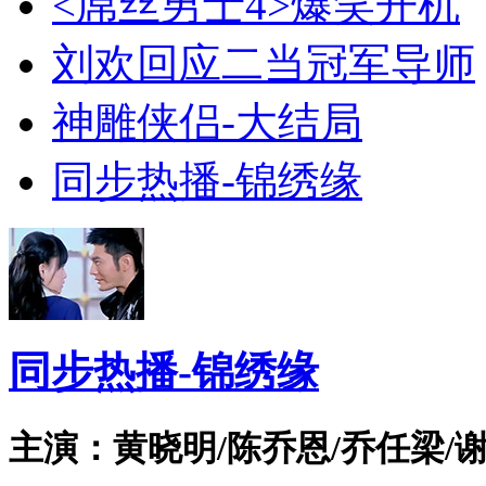
<屌丝男士4>爆笑开机
刘欢回应二当冠军导师
神雕侠侣-大结局
同步热播-锦绣缘
同步热播-锦绣缘
主演：黄晓明/陈乔恩/乔任梁/谢