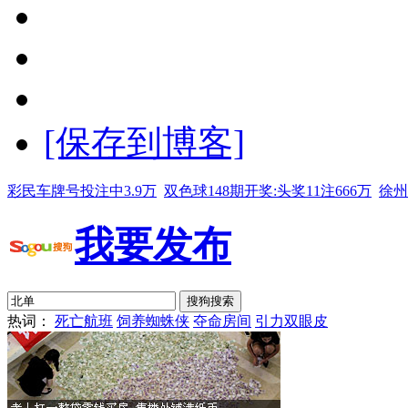
[保存到博客]
彩民车牌号投注中3.9万
双色球148期开奖:头奖11注666万
徐州
我要发布
热词：
死亡航班
饲养蜘蛛侠
夺命房间
引力双眼皮