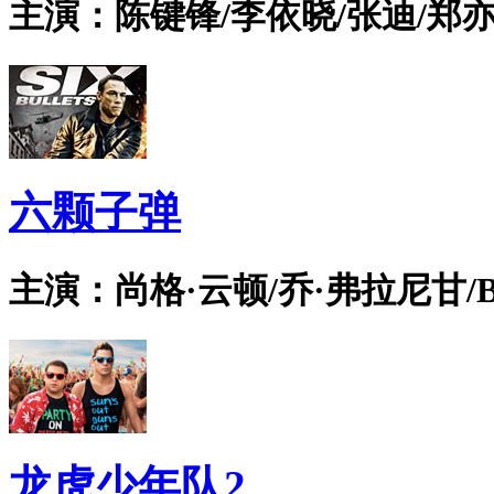
主演：陈键锋/李依晓/张迪/郑亦
六颗子弹
主演：尚格·云顿/乔·弗拉尼甘/Bian
龙虎少年队2