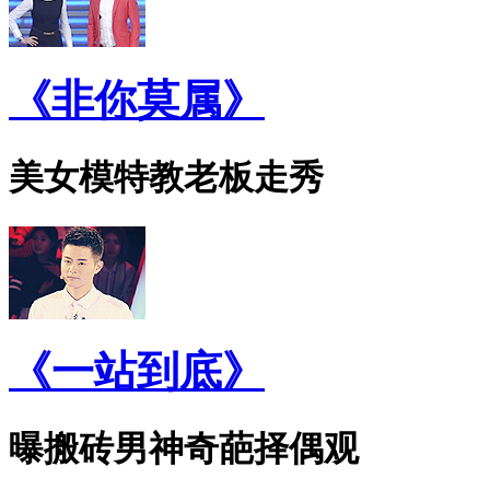
《非你莫属》
美女模特教老板走秀
《一站到底》
曝搬砖男神奇葩择偶观