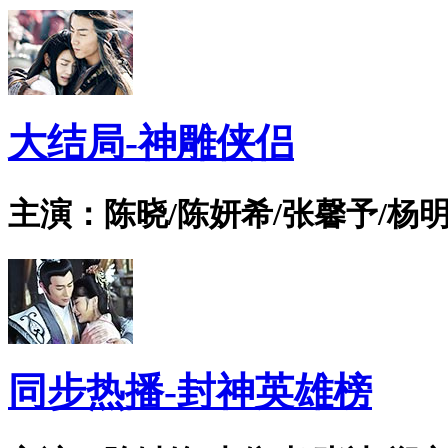
大结局-神雕侠侣
主演：陈晓/陈妍希/张馨予/杨明
同步热播-封神英雄榜