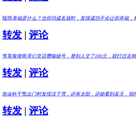
陆琪
幸福是什么？当你功成名就时，发现成功不会让你幸福，
转发
|
评论
李英俊律师
哥们充话费输错号，替别人交了100元，就打过去
转发
|
评论
急诊科于莺
出门时发现没下雪，还有太阳，还能看到蓝天，惊
转发
|
评论