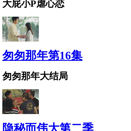
大屁小P虐心恋
匆匆那年第16集
匆匆那年大结局
隐秘而伟大第二季