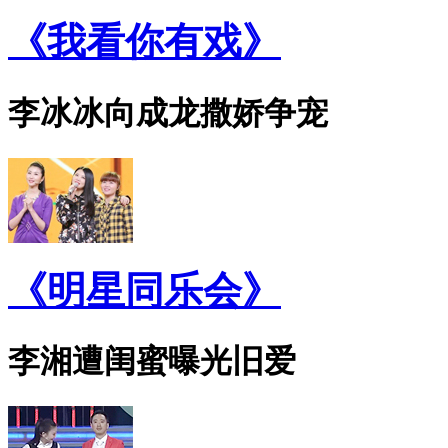
《我看你有戏》
李冰冰向成龙撒娇争宠
《明星同乐会》
李湘遭闺蜜曝光旧爱