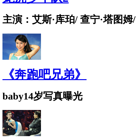
主演：艾斯·库珀/ 查宁·塔图姆/
《奔跑吧兄弟》
baby14岁写真曝光