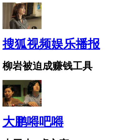
搜狐视频娱乐播报
柳岩被迫成赚钱工具
大鹏嘚吧嘚