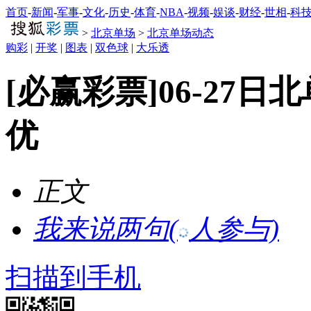
首页
-
新闻
-
军事
-
文化
-
历史
-
体育
-
NBA
-
视频
-
娱谈
-
财经
-
世相
-
科
>
北京单场
>
北京单场动态
购彩
|
开奖
|
图表
|
双色球
|
大乐透
[必赢彩票]06-27日
优
正文
我来说两句
(
人参与)
扫描到手机