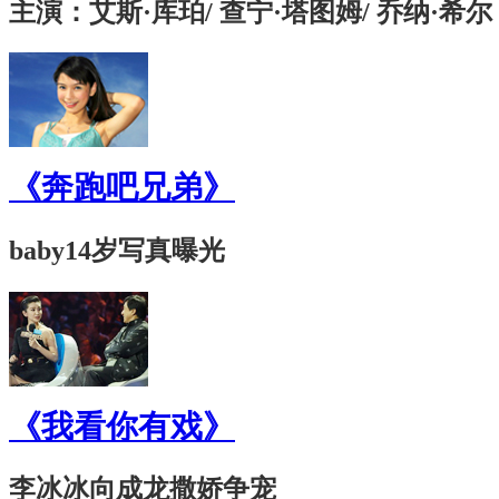
主演：艾斯·库珀/ 查宁·塔图姆/ 乔纳·希尔
《奔跑吧兄弟》
baby14岁写真曝光
《我看你有戏》
李冰冰向成龙撒娇争宠