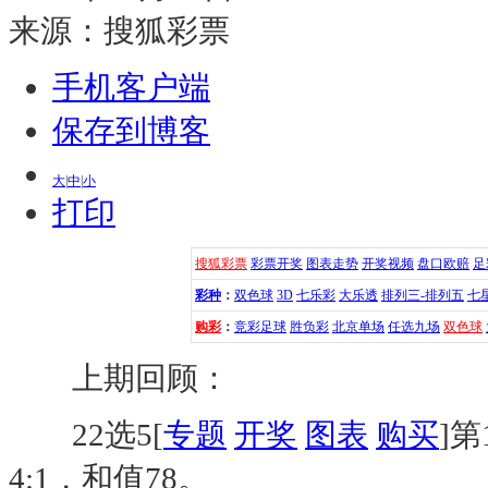
来源：
搜狐彩票
手机客户端
保存到博客
大
|
中
|
小
打印
搜狐彩票
彩票开奖
图表走势
开奖视频
盘口欧赔
足
彩种
：
双色球
3D
七乐彩
大乐透
排列三-排列五
七
购彩
：
竞彩足球
胜负彩
北京单场
任选九场
双色球
上期回顾：
22选5[
专题
开奖
图表
购买
]
4:1，和值78。