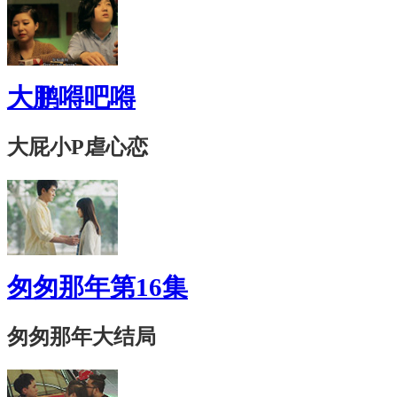
大鹏嘚吧嘚
大屁小P虐心恋
匆匆那年第16集
匆匆那年大结局