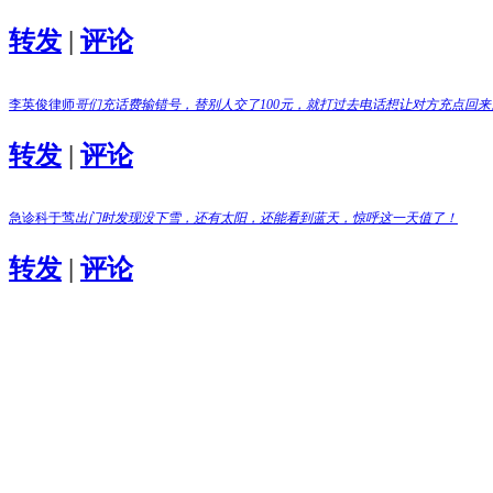
转发
|
评论
李英俊律师
哥们充话费输错号，替别人交了100元，就打过去电话想让对方充点回
转发
|
评论
急诊科于莺
出门时发现没下雪，还有太阳，还能看到蓝天，惊呼这一天值了！
转发
|
评论