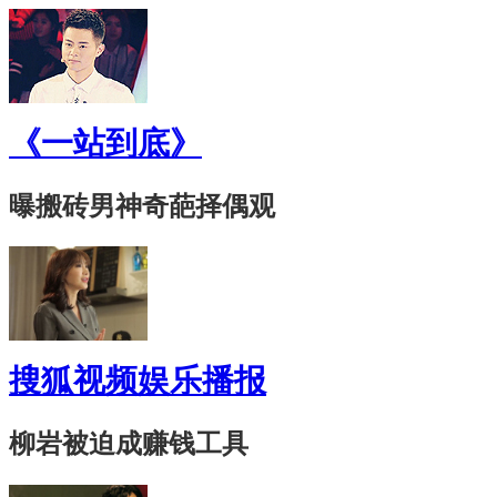
《一站到底》
曝搬砖男神奇葩择偶观
搜狐视频娱乐播报
柳岩被迫成赚钱工具