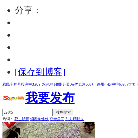
分享：
[保存到博客]
彩民车牌号投注中3.9万
双色球148期开奖:头奖11注666万
徐州小伙中得639万大奖
我要发布
热词：
死亡航班
饲养蜘蛛侠
夺命房间
引力双眼皮