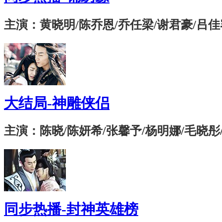
主演：黄晓明/陈乔恩/乔任梁/谢君豪/吕佳
大结局-神雕侠侣
主演：陈晓/陈妍希/张馨予/杨明娜/毛晓彤
同步热播-封神英雄榜