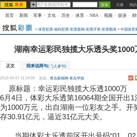
注册
我的
首页
-
新闻
-
军事
-
文化
-
历史
-
体育
-
NBA
-
视频
-
娱谈
-
财
>
体育彩票-福利彩票-彩票新闻-彩票开奖-彩票图表
>
中国体育
湖南幸运彩民独揽大乐透头奖1000万
正文
我来说两句
(
人参与)
2016-06-07 11:24:00
来源：
青岛新闻网-青岛早报
原标题：幸运彩民独揽大乐透1000万
6月4日，体彩大乐透第16064期全国开出
为1000万元，出自湖南一位彩友之手。
存30.91亿元，逼近31亿元大关。
当期体彩大乐透前区开出号码“01、02、1