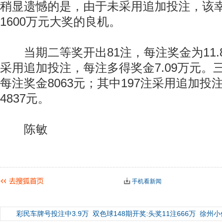
稍显遗憾的是，由于未采用追加投注，该
1600万元大奖的良机。
当期二等奖开出81注，每注奖金为11.8
采用追加投注，每注多得奖金7.09万元。三
每注奖金8063元；其中197注采用追加
4837元。
陈敏
手机看新闻
彩民车牌号投注中3.9万
双色球148期开奖:头奖11注666万
徐州小