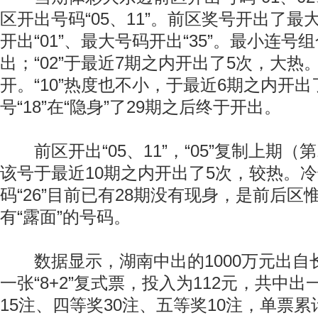
区开出号码“05、11”。前区奖号开出了
开出“01”、最大号码开出“35”。最小连号组合
出；“02”于最近7期之内开出了5次，大热。“
开。“10”热度也不小，于最近6期之内开
号“18”在“隐身”了29期之后终于开出。
前区开出“05、11”，“05”复制上期（第
该号于最近10期之内开出了5次，较热。
码“26”目前已有28期没有现身，是前后区
有“露面”的号码。
数据显示，湖南中出的1000万元出自
一张“8+2”复式票，投入为112元，共中
15注、四等奖30注、五等奖10注，单票累