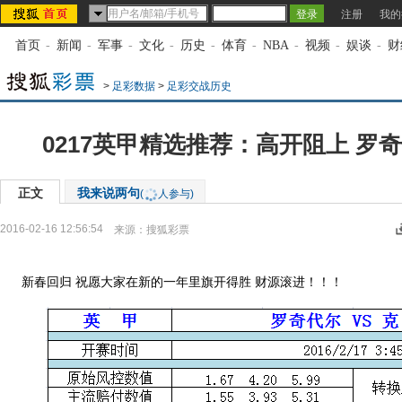
注册
我的
首页
-
新闻
-
军事
-
文化
-
历史
-
体育
-
NBA
-
视频
-
娱谈
-
财
>
足彩数据
>
足彩交战历史
0217英甲精选推荐：高开阻上 罗
正文
我来说两句
(
人参与)
2016-02-16 12:56:54
来源：
搜狐彩票
新春回归 祝愿大家在新的一年里旗开得胜 财源滚进！！！