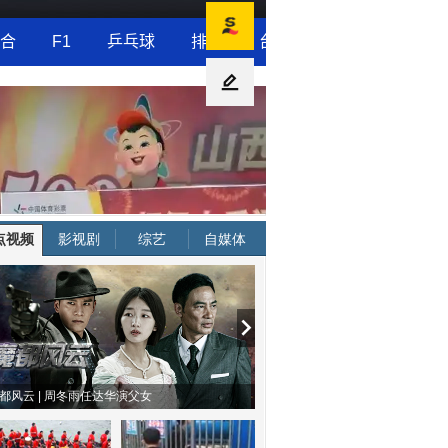
点视频
影视剧
综艺
自媒体
人啊 | 钟欣潼体验爱情哲学
南方有乔木 | “科创CP”渐入佳境