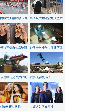
两艘龙舟翻船致17死
男子玩大摆锤被甩飞坠亡
红模特飞机自拍后坠毁
外卖员对小学女生露下体
水节这样玩是作弊好吧
我要飞得更高！
姐妹6-正在热播
女超人2-正在热播