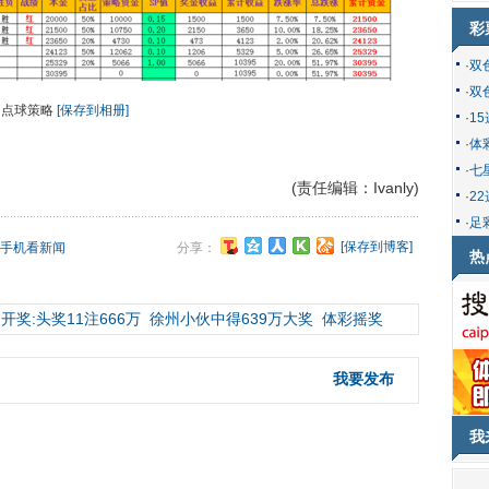
彩
·
双
·
双
点球策略
[保存到相册]
·
1
·
体
·
七
(责任编辑：Ivanly)
·
2
·
足
[保存到博客]
手机看新闻
分享：
热
开奖:头奖11注666万
徐州小伙中得639万大奖
体彩摇奖
我要发布
我