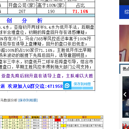
热
2
皇马数据分析
[保存到相册]
动物系恋