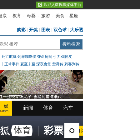
欢迎入驻搜狐媒体平台
健康
-
教育
-
母婴
-
旅游
-
美食
-
星座
购彩
|
开奖
|
图表
|
双色球
|
大乐透
：
死亡航班
饲养蜘蛛侠
夺命房间
引力双眼皮
：
非正常事件
夏至未至
深夜食堂
楚乔传
刺客列传