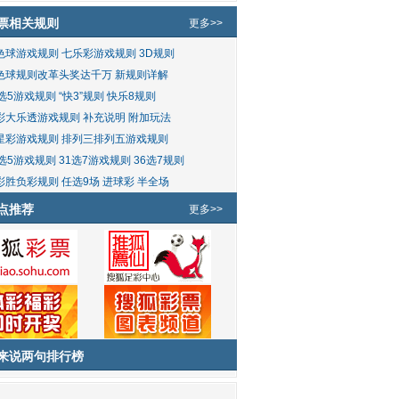
票相关规则
更多>>
色球游戏规则
七乐彩游戏规则
3D规则
色球规则改革头奖达千万
新规则详解
5选5游戏规则
“快3”规则
快乐8规则
彩大乐透游戏规则
补充说明
附加玩法
星彩游戏规则
排列三排列五游戏规则
2选5游戏规则
31选7游戏规则
36选7规则
彩胜负彩规则
任选9场
进球彩
半全场
点推荐
更多>>
来说两句排行榜