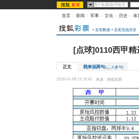
首页
-
新闻
-
军事
-
文化
-
历史
-
体
>
足彩数据
>
足彩交战历史
[点球]0110西
正文
我来说两句
(
人参与)
2016-01-08 15:16:42
来源：
搜狐彩票