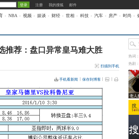
注册
我的搜狐
邮件
育
-
NBA
-
视频
-
娱谈
-
财经
-
世相
-
科技
-
汽车
-
房产
-
时尚
-
甲精选推荐：盘口异常皇马难大胜
热词
热剧
扫描到手机
手机看新闻
保存到博客