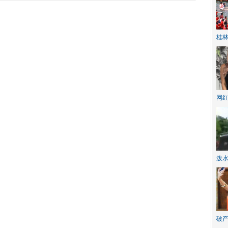
桂林
网
泼
破产