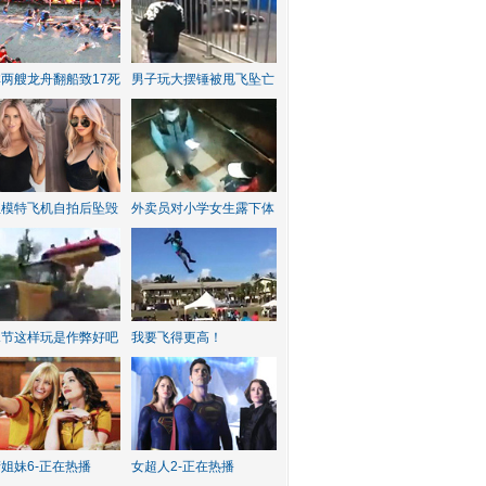
两艘龙舟翻船致17死
男子玩大摆锤被甩飞坠亡
红模特飞机自拍后坠毁
外卖员对小学女生露下体
水节这样玩是作弊好吧
我要飞得更高！
姐妹6-正在热播
女超人2-正在热播