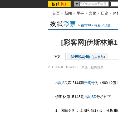
首页
-
新闻
-
军事
-
文化
-
历史
-
体
>
福彩3d
>
福彩3d预测
[彩客网]伊斯林第1
正文
我来说两句
(
人参与)
2015-06-01 10:40:22
来源：
搜狐彩票
福彩3D
第15144期
开奖号
为：980 和值1
伊斯林第15145期
福彩
3D
分析如下：
1、和值分析：上期和值17点，分析和值