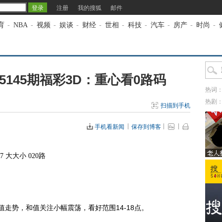
注册
我的搜狐
邮件
育
-
NBA
-
视频
-
娱谈
-
财经
-
世相
-
科技
-
汽车
-
房产
-
时尚
-
5145期福彩3D：重心看0路码
热词
热剧
扫描到手机
手机看新闻
保存到博客
7 大大小 020路
走势，和值关注小幅震荡，看好范围14-18点。