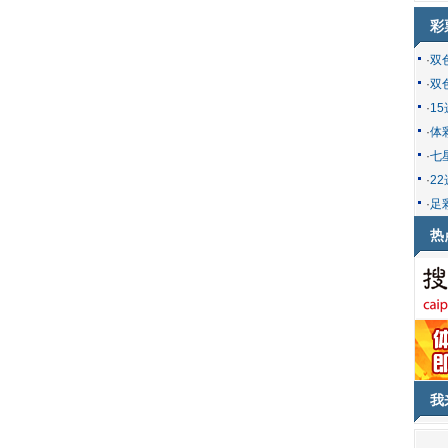
彩
·
双
·
双
·
1
·
体
·
七
·
2
·
足
热
我