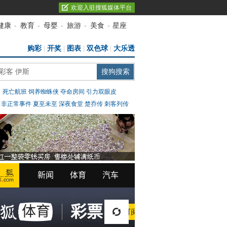
欢迎入驻搜狐媒体平台
健康
-
教育
-
母婴
-
旅游
-
美食
-
星座
购彩
|
开奖
|
图表
|
双色球
|
大乐透
：
死亡航班
饲养蜘蛛侠
夺命房间
引力双眼皮
：
非正常事件
夏至未至
深夜食堂
楚乔传
刺客列传