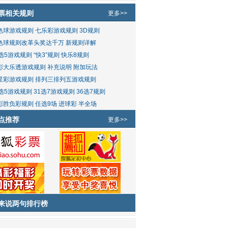
票相关规则
更多>>
色球游戏规则
七乐彩游戏规则
3D规则
色球规则改革头奖达千万
新规则详解
5选5游戏规则
“快3”规则
快乐8规则
彩大乐透游戏规则
补充说明
附加玩法
星彩游戏规则
排列三排列五游戏规则
2选5游戏规则
31选7游戏规则
36选7规则
彩胜负彩规则
任选9场
进球彩
半全场
点推荐
更多>>
来说两句排行榜