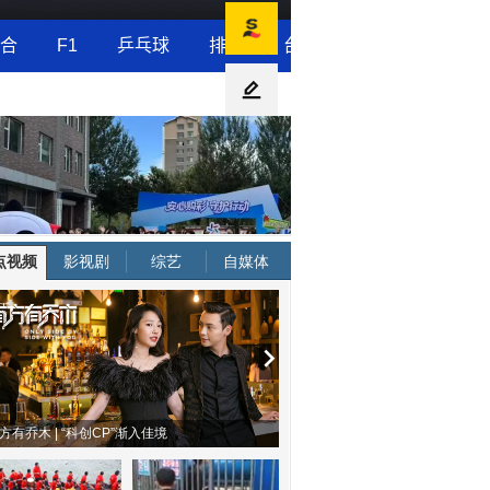
点视频
影视剧
综艺
自媒体
方有乔木 | “科创CP”渐入佳境
魔都风云 | 周冬雨任达华演父女