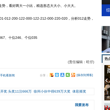
势，看好两大一小比，精选形态大大小、小大大。
-200-122-000-122-212-000-220-020，分析012走势，
7、十位246、个位035
热
(责任编辑：旺仔)
[保存到博客]
手机看新闻
分享：
开奖:头奖11注666万
徐州小伙中得639万大奖
体彩摇奖
动物系恋人啊 | 钟欣潼体验爱情哲学
南
我要发布