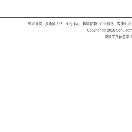
设置首页
-
搜狗输入法
-
支付中心
-
搜狐招聘
-
广告服务
-
客服中心
Copyright
©
2018 Sohu.com 
搜狐不良信息举