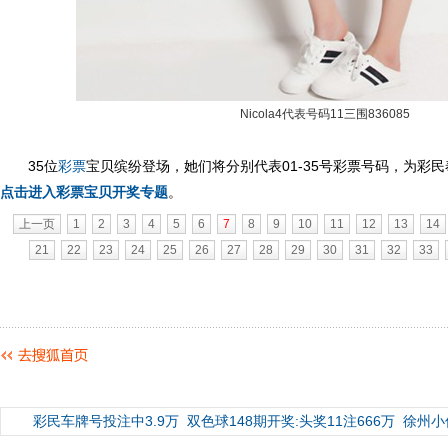
Nicola4代表号码11三围836085
35位
彩票
宝贝缤纷登场，她们将分别代表01-35号彩票号码，为彩民
点击进入彩票宝贝开奖专题
。
上一页
1
2
3
4
5
6
7
8
9
10
11
12
13
14
21
22
23
24
25
26
27
28
29
30
31
32
33
彩民车牌号投注中3.9万
双色球148期开奖:头奖11注666万
徐州小