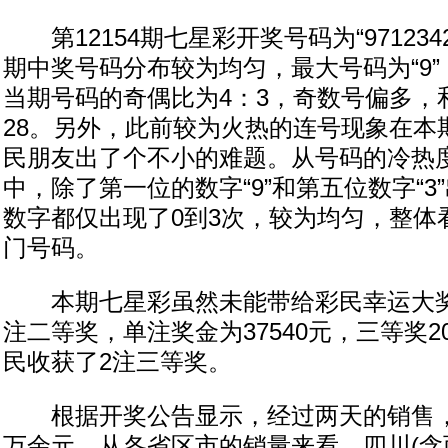
第12154期七星彩开奖号码为“97123
期中奖号码分布较为均匀，最大号码为“9”，
当期号码的奇偶比为4：3，奇数号偏多，
28。另外，此前较为火热的连号现象在本
民朋友出了个不小的难题。从号码的冷热度
中，除了第一位的数字“9”和第五位数字“3
数字都仅出现了0到3次，较为均匀，整体
门号码。
本期七星彩虽然未能带给彩民幸运大奖
注二等奖，单注奖金为37540元，三等奖2
民收获了2注三等奖。
根据开奖公告显示，经过两天的销售，本
万余元。从各省区市的销量来看，四川(含西