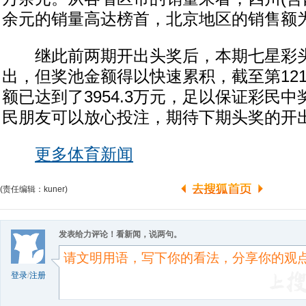
余元的销量高达榜首，北京地区的销售额为
继此前两期开出头奖后，本期七星彩头
出，但奖池金额得以快速累积，截至第121
额已达到了3954.3万元，足以保证彩民
民朋友可以放心投注，期待下期头奖的开
更多体育新闻
(责任编辑：kuner)
发表给力评论！看新闻，说两句。
登录
/
注册